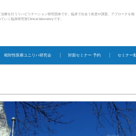
て治療を行うリハビリテーション研究団体です。臨床で出会う疾患や課題、アプローチを相
研究室Clinical laboratoryです。
相対性医療ユニリハ研究会
対面セミナー 予約
セミナー