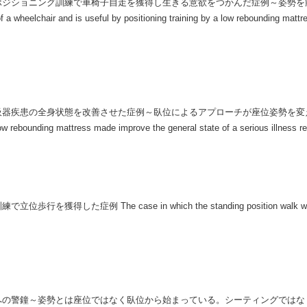
ポジショニング訓練で車椅子自走を獲得し生きる意欲をつかんだ症例～姿勢を
wheelchair and is useful by positioning training by a low rebounding mattres
の全身状態を改善させた症例～臥位によるアプローチが座位姿勢を変え全身状態に波及
low rebounding mattress made improve the general state of a serious illness re
ase in which the standing position walk was gained from the
の警鐘～姿勢とは座位ではなく臥位から始まっている。シーティングではなくポ