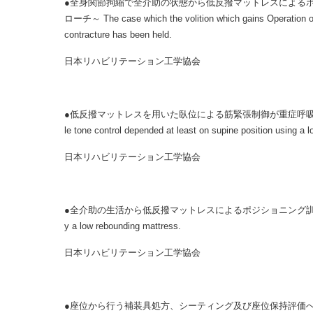
●全身関節拘縮で全介助の状態から低反撥マットレスによる
ローチ～ The case which the volition which gains Operation of a 
contracture has been held.
日本リハビリテーション工学協会
●低反撥マットレスを用いた臥位による筋緊張制御が重症呼吸器疾患
le tone control depended at least on supine position using a 
日本リハビリテーション工学協会
●全介助の生活から低反撥マットレスによるポジショニング訓練で立位歩行を獲得した症例 The c
y a low rebounding mattress.
日本リハビリテーション工学協会
●座位から行う補装具処方、シーティング及び座位保持評価へ