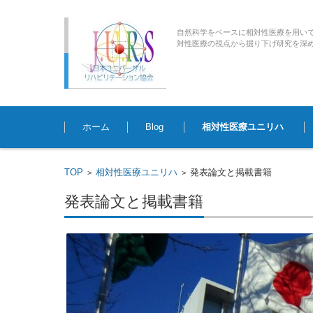
自然科学をベースに相対性医療を用い
対性医療の視点から掘り下げ研究を深めていく臨床
コンテンツに移動
ホーム
Blog
相対性医療ユニリハ
TOP
相対性医療ユニリハ
発表論文と掲載書籍
>
>
発表論文と掲載書籍