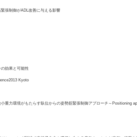
緊張制御がADL改善に与える影響
ンの効果と可能性
rence2013 Kyoto
す臥位からの姿勢筋緊張制御アプローチ～Positioning approach using 