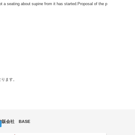
t a seating about supine from it has started.Proposal of the p
なります。
物販会社 BASE