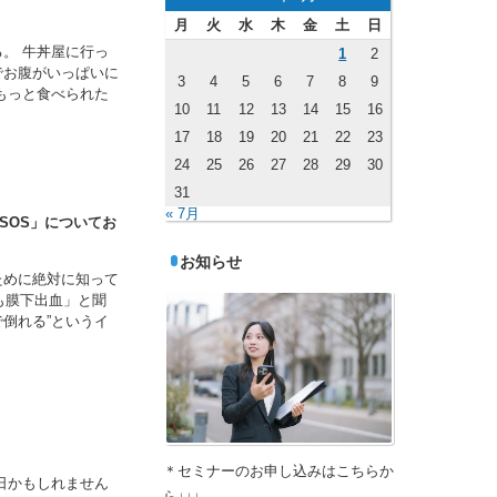
月
火
水
木
金
土
日
。 牛丼屋に行っ
1
2
でお腹がいっぱいに
3
4
5
6
7
8
9
もっと食べられた
10
11
12
13
14
15
16
17
18
19
20
21
22
23
24
25
26
27
28
29
30
31
« 7月
SOS」についてお
お知らせ
ために絶対に知って
も膜下出血」と聞
倒れる”というイ
＊セミナーのお申し込みはこちらか
日かもしれません
ら↓↓↓