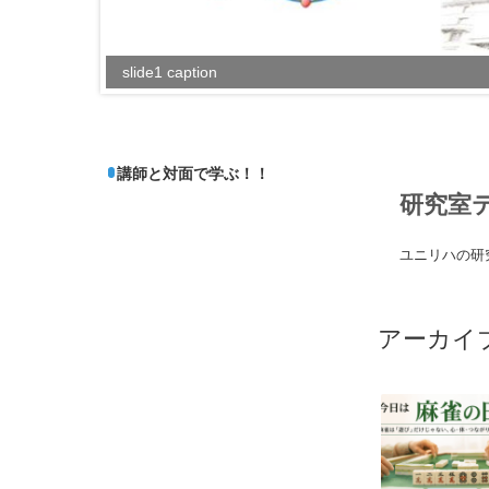
slide1 caption
講師と対面で学ぶ！！
研究室テ
ユニリハの研
アーカイ