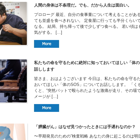
人間の身体は不条理だ。でも、だから人生は面白い。
プロローグ 最近、自分の食事量について考えることがある
ても並盛を食べきれない。 定食屋に行っても半分くらい
なる。 結局、持ち帰って後で少しずつ食べる。 若い頃は
気がする。 […]
私たちの命を守るために絶対に知っておいてほしい「体の
話しします
皆さま、おはようございます 今日は、私たちの命を守る
おいてほしい「体のSOS」についてお話しします。 ​「く
くと、“突然バットで殴られたような激痛が走り、その場で
メージが […]
「膵臓がん」はなぜ見つかったときには手遅れなのか？
〜早期発見のための”検査戦略 あなたの身に起こるのは明