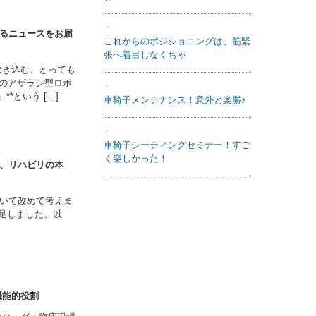
るニュースをお届
海外の反応 ～作業と姿勢と人間工
学～
吹き込む、とっても
れのアザラシ型ロボ
*という […]
る、リハビリの本
詩吟がリハビリになるんですね！あ
ついて改めて考えま
した、詩吟の好きな利用者さんと一
発足しました。以
緒に歌ってみます。
機能的役割