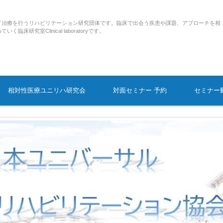
て治療を行うリハビリテーション研究団体です。臨床で出会う疾患や課題、アプローチを相
研究室Clinical laboratoryです。
相対性医療ユニリハ研究会
対面セミナー 予約
セミナー