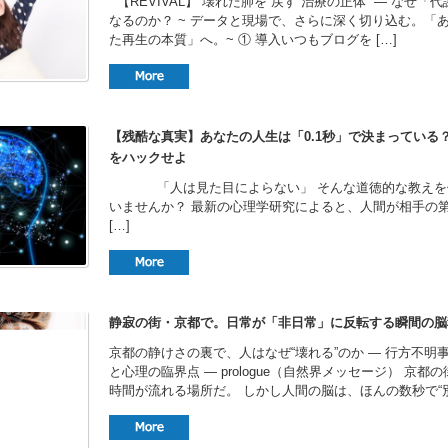
【REVIVAL】 壊れた肺を“戻す”治療の正体 — なぜ「
なるのか？ ~ データと現場で、さらに深く切り込む。「
た再生の本質」へ。~ ① 導入いつもブログを […]
【残酷な真実】あなたの人生は「0.1秒」で決まっている
をハックせよ
​「人は見た目によらない」 そんな道徳的な教えを
いませんか？ ​最新の心理学研究によると、人間が相手の
[…]
静寂の街・京都で。日常が「非日常」に反転する瞬間の脳
京都の静けさの裏で、人はなぜ“壊れる”のか ― 行方不明
と心理の臨界点 ― prologue（自然界メッセージ） 京
時間が流れる場所だ。 しかし人間の脳は、ほんの数秒で“別の