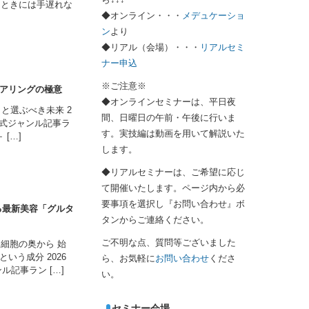
かったときには手遅れな
◆オンライン・・・
メデュケーショ
ン
より
◆リアル（会場）・・・
リアルセミ
ナー申込
※ご注意※
アリングの極意
◆オンラインセミナーは、平日夜
と選ぶべき未来 2
間、日曜日の午前・午後に行いま
 公式ジャンル記事ラ
す。実技編は動画を用いて解説いた
[…]
します。
◆リアルセミナーは、ご希望に応じ
て開催いたします。ページ内から必
要事項を選択し『お問い合わせ』ボ
る最新美容「グルタ
タンからご連絡ください。
ご不明な点、質問等ございました
細胞の奥から 始
う成分 2026
ら、お気軽に
お問い合わせ
くださ
ンル記事ラン […]
い。
セミナー会場