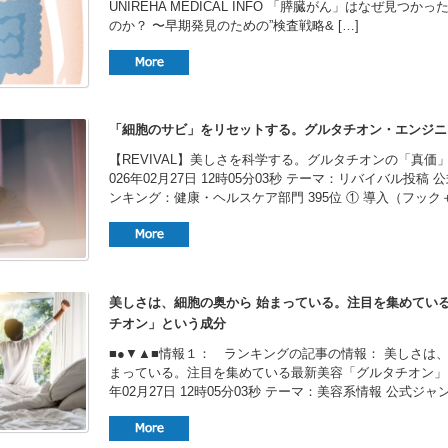
UNIREHA MEDICAL INFO 「膵臓がん」はなぜ見つ
のか？ 〜早期発見のための”検査戦略& […]
「細胞のサビ」をリセットする。グルタチオン・エンジニ
【REVIVAL】美しさを科学する。グルタチオンの「真価」
026年02月27日 12時05分03秒 テーマ：リバイバル投稿
ンキング：健康・ヘルスケア部門 395位 ① 導入（フック＋ 
美しさは、細胞の奥から 始まっている。注目を集めてい
チオン」という成分
■●▼▲■情報１： ランキングの記事の情報： 美しさは、
まっている。注目を集めている最新美容「グルタチオン」とい
年02月27日 12時05分03秒 テーマ：美容系情報 公式ジャ