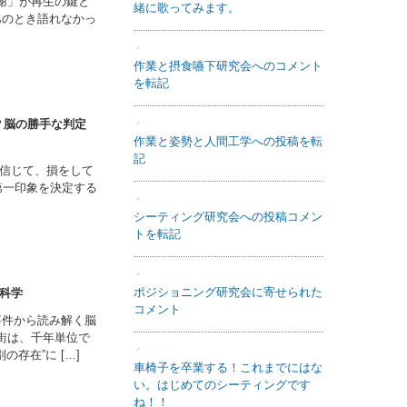
代謝」が再生の鍵と
あのとき語れなかっ
寄せられた感想
？脳の勝手な判定
信じて、損をして
第一印象を決定する
It’s a great organization that teache
s me things I don’t know.
科学
事件から読み解く脳
都の街は、千年単位で
存在”に […]