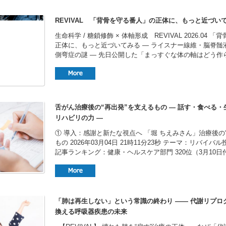
REVIVAL 「背骨を守る番人」の正体に、もっと近づい
生命科学 / 糖鎖修飾 × 体軸形成 REVIVAL 2026.04 
正体に、もっと近づいてみる ― ライスナー線維・脳脊髄
側弯症の謎 ― 先日公開した「まっすぐな体の軸はどう作られ
舌がん治療後の“再出発”を支えるもの ― 話す・食べる
リハビリの力 ―
① 導入：感謝と新たな視点へ 「堀 ちえみさん」治療後の
もの 2026年03月04日 21時11分23秒 テーマ：リバイバ
記事ランキング：健康・ヘルスケア部門 320位（3月10日付 
「肺は再生しない」という常識の終わり —— 代謝リプロ
換える呼吸器疾患の未来