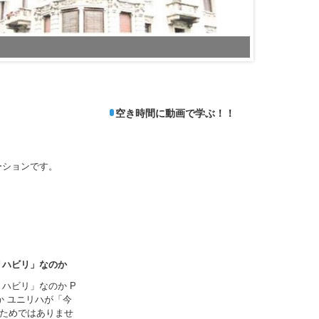
slide2 captio
空き時間に動画で学ぶ！！
ーションです。
リハビリ」なのか
ハビリ」なのか P
か ユニリハが「今
ためではありませ