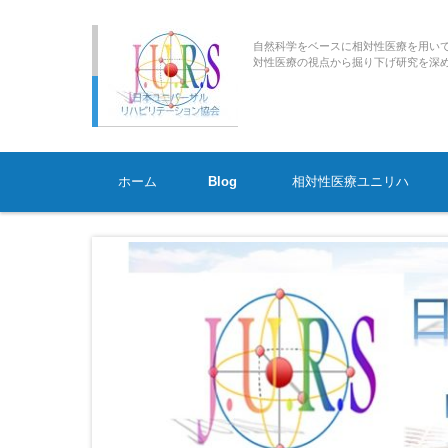
自然科学をベースに相対性医療を用い
対性医療の視点から掘り下げ研究を深めていく臨床
コンテンツに移動
ホーム
Blog
相対性医療ユニリハ