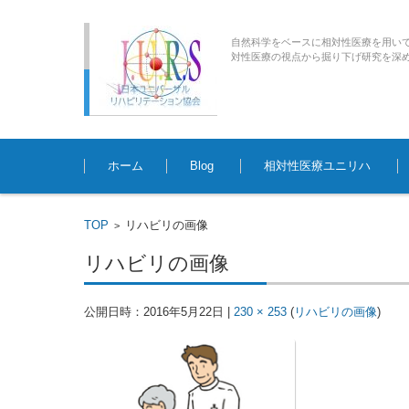
自然科学をベースに相対性医療を用い
対性医療の視点から掘り下げ研究を深めていく臨床
コンテンツに移動
ホーム
Blog
相対性医療ユニリハ
TOP
リハビリの画像
>
リハビリの画像
公開日時：
2016年5月22日
|
230 × 253
(
リハビリの画像
)