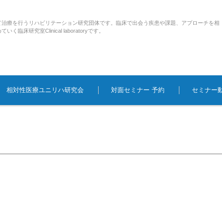
て治療を行うリハビリテーション研究団体です。臨床で出会う疾患や課題、アプローチを相
研究室Clinical laboratoryです。
相対性医療ユニリハ研究会
対面セミナー 予約
セミナー