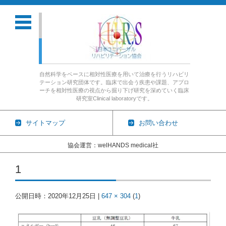
自然科学をベースに相対性医療を用いて治療を行うリハビリ
テーション研究団体です。臨床で出会う疾患や課題、アプロ
ーチを相対性医療の視点から掘り下げ研究を深めていく臨床
研究室Clinical laboratoryです。
サイトマップ
お問い合わせ
協会運営：welHANDS medical社
コンテンツに移動
1
公開日時：
2020年12月25日
|
647 × 304
(
1
)