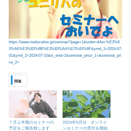
https://www.meducation.jp/seminar/?page=1&order=&fw=%E3%8
3%A6%E3%83%8B%E3%83%AA%E3%83%8F&ymd_1=2024-07-
01&ymd_2=2024-07-15&is_end=1&seminar_price_1=&seminar_pri
ce_2=
関連
７月上半期のセミナーの
2024年5月分 オンライ
予定をご報告致します
ンセミナーの受付を開始