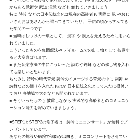
からある武術や 武道 演武 なども 触れていきましょう
特に 詩吟 などの日本伝統文化は現在の高齢者も 実際に 親 やおじ
いさんおばあさんから習ってきていたり、 子供の頃から学んでき
た学問の一つです
■ 当時はしつけの一環として、 漢字 や 漢文を覚えるために用いら
れていました。
こういったものを集団療法や デイルームでの出し物として 披露す
ると大変喜ばれます。
■ また音楽療法の中にこういった 詩吟や剣舞 などの催し物を入れ
ても楽しいと思います。
ちなみに 詩吟の時代背景 詩吟のイメージする背景の中に 剣舞 や
詩舞などの踊りを入れたものが 日本伝統文化として未だに根付い
ており 各地域で大会なども開かれています。
■ そういったものも 披露しながら 実践的な高齢者とのコミュニケ
ーション能力を深めていきましょう。
■STEP1とSTEP2の修了者は「詩吟ミニコンサート」が無料でプ
レゼントしています。
あなたの施設や病院で講師が出向き、ミニコンサートをさせてい