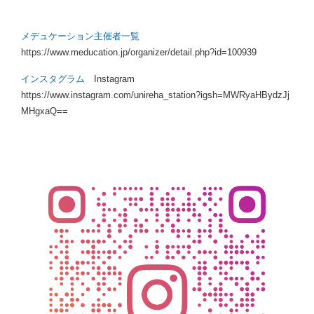
メデュケーション主催者一覧
https://www.meducation.jp/organizer/detail.php?id=100939
インスタグラム
Instagram
https://www.instagram.com/unireha_station?igsh=MWRyaHBydzJj
MHgxaQ==