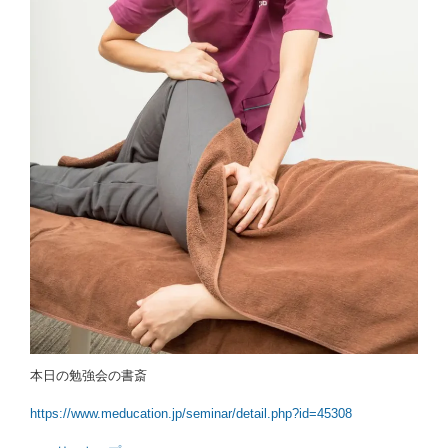
本日の勉強会の書斎
https://www.meducation.jp/seminar/detail.php?id=45308