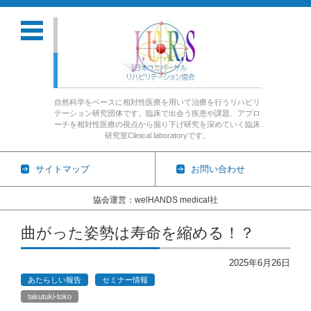
自然科学をベースに相対性医療を用いて治療を行うリハビリ
テーション研究団体です。臨床で出会う疾患や課題、アプロ
ーチを相対性医療の視点から掘り下げ研究を深めていく臨床
研究室Clinical laboratoryです。
サイトマップ
お問い合わせ
協会運営：welHANDS medical社
コンテンツに移動
曲がった姿勢は寿命を縮める！？
2025年6月26日
あたらしい報告
セミナー情報
takutuki-toko