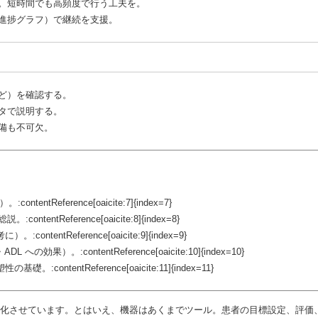
。短時間でも高頻度で行う工夫を。
進捗グラフ）で継続を支援。
ど）を確認する。
タで説明する。
備も不可欠。
Reference[oaicite:7]{index=7}
Reference[oaicite:8]{index=8}
ntReference[oaicite:9]{index=9}
:contentReference[oaicite:10]{index=10}
の基礎。:contentReference[oaicite:11]{index=11}
進化させています。とはいえ、機器はあくまでツール。患者の目標設定、評価