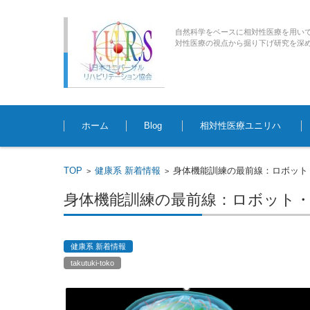
自然科学をベースに相対性医療を用い
対性医療の視点から掘り下げ研究を深めていく臨床
コンテンツに移動
ホーム
Blog
相対性医療ユニリハ
TOP
健康系 新着情報
身体機能訓練の最前線：ロボット
>
>
身体機能訓練の最前線：ロボット・
健康系 新着情報
takutuki-toko