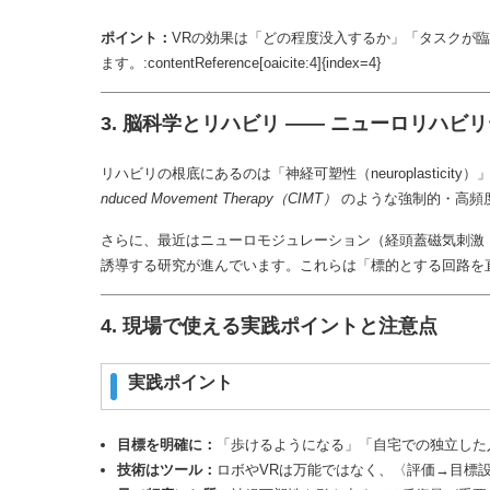
ポイント：
VRの効果は「どの程度没入するか」「タスクが
ます。:contentReference[oaicite:4]{index=4}
3. 脳科学とリハビリ —— ニューロリハ
リハビリの根底にあるのは「神経可塑性（neuroplasti
nduced Movement Therapy（CIMT）
のような強制的・高頻度の使用
さらに、最近はニューロモジュレーション（経頭蓋磁気刺激：rTMS
誘導する研究が進んでいます。これらは「標的とする回路を直接刺激して学習
4. 現場で使える実践ポイントと注意点
実践ポイント
目標を明確に：
「歩けるようになる」「自宅での独立した
技術はツール：
ロボやVRは万能ではなく、〈評価→目標