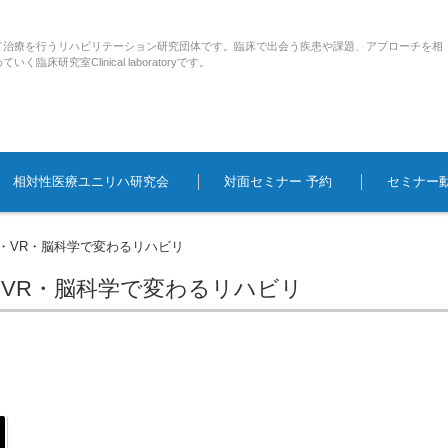
て治療を行うリハビリテーション研究団体です。臨床で出会う疾患や課題、アプローチを相
研究室Clinical laboratoryです。
相対性医療ユニリハ研究会
対面セミナー 予約
セミナー
・VR・脳科学で変わるリハビリ
VR・脳科学で変わるリハビリ