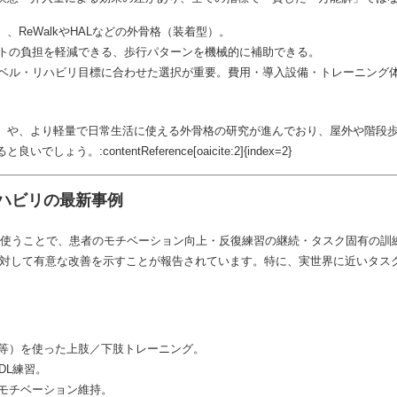
）、ReWalkやHALなどの外骨格（装着型）。
トの負担を軽減できる、歩行パターンを機械的に補助できる。
ル・リハビリ目標に合わせた選択が重要。費用・導入設備・トレーニング体制（
）や、より軽量で日常生活に使える外骨格の研究が進んでおり、屋外や階段
contentReference[oaicite:2]{index=2}
リハビリの最新事例
を使うことで、患者のモチベーション向上・反復練習の継続・タスク固有の訓
に対して有意な改善を示すことが報告されています。特に、実世界に近いタス
等）を使った上肢／下肢トレーニング。
DL練習。
モチベーション維持。