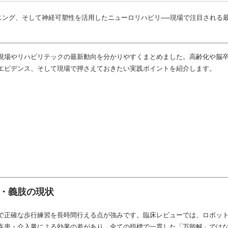
ニング、そして神経可塑性を活用したニューロリハビリ──現場で注目される
現場やリハビリテックの最新動向を分かりやすくまとめました。高齢化や脳
エビデンス、そして現場で押さえておきたい実践ポイントを紹介します。
ト・義肢の現状
で正確な歩行練習を長時間行える点が強みです。臨床レビューでは、ロボット
による効果の差があり、全ての指標で一貫した「万能解」ではないとされています。:cont