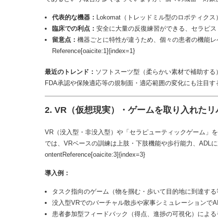
代表的な機器：
Lokomat（トレッドミル型のロボティクス
臨床での利点：
安全に大量の反復練習ができる、セラピス
留意点：
機器ごとに特性が違うため、個々の患者の機能レベ
Reference[oaicite:1]{index=1}
最近のトレンド：
ソフトスーツ型（柔らかい素材で補助する
FDA承認や保険適応等の規制面・適応範囲の変化にも注目すると良いでしょう。:
2. VR（仮想現実）・ゲームを取り入れた
VR（没入型・非没入型）や「セラピューティックゲーム」
では、VRベースの訓練は上肢・下肢機能や歩行能力、ADL
ontentReference[oaicite:3]{index=3}
導入例：
タスク指向のゲーム（物を掴む・歩いて目的地に到達する
没入型VRでのバーチャル散歩や家事シミュレーションでA
患者参加型フィードバック（得点、進捗の可視化）による