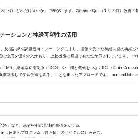
臨床目標にどれだけ近いか」で差が出ます。精神面・QoL（生活の質）改善の
ビリテーションと神経可塑性の活用
city）」。反復訓練や課題指向トレーニングにより、損傷を受けた神経回路の
を促す介入があり、上肢機能の回復で有効性が示されています。:contentReference
、経頭蓋直流刺激：tDCS）や、脳と機械をつなぐBCI（Brain-Compute
促進を図る」ことを狙ったアプローチです。:contentReference[oaicit
入浴」など、患者中心の具体的目標を立てる。
設定→個別化プログラム→再評価〉のサイクルに組み込む。