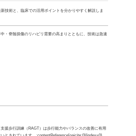
最新技術と、臨床での活用ポイントを分かりやすく解説しま
卒中・脊髄損傷のリハビリ需要の高まりとともに、技術は急速
支援歩行訓練（RAGT）は歩行能力やバランスの改善に有用
entReference[oaicite:0]{index=0}