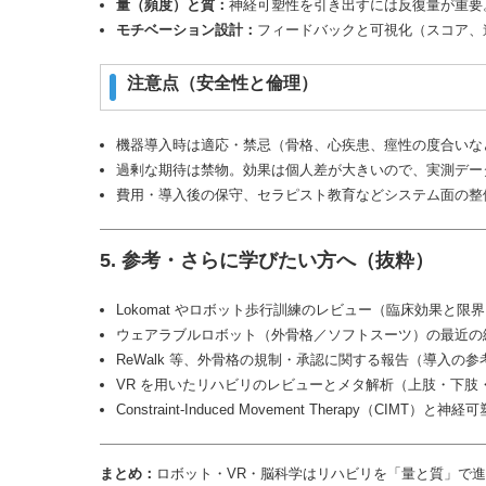
量（頻度）と質：
神経可塑性を引き出すには反復量が重要
モチベーション設計：
フィードバックと可視化（スコア、
注意点（安全性と倫理）
機器導入時は適応・禁忌（骨格、心疾患、痙性の度合いな
過剰な期待は禁物。効果は個人差が大きいので、実測デー
費用・導入後の保守、セラピスト教育などシステム面の整
5. 参考・さらに学びたい方へ（抜粋）
Lokomat やロボット歩行訓練のレビュー（臨床効果と限界）。:content
ウェアラブルロボット（外骨格／ソフトスーツ）の最近の総説。:content
ReWalk 等、外骨格の規制・承認に関する報告（導入の参考に）。:conte
VR を用いたリハビリのレビューとメタ解析（上肢・下肢・ADL への効果）。
Constraint-Induced Movement Therapy（CIMT）と神経可塑性
まとめ：
ロボット・VR・脳科学はリハビリを「量と質」で