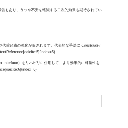
報告もあり、うつや不安を軽減する二次的効果も期待されてい
再編成や代償経路の強化が促されます。代表的な手法に
Constraint-I
[oaicite:5]{index=5}
r Interface）をリハビリに併用して、より効果的に可塑性を
e:6]{index=6}