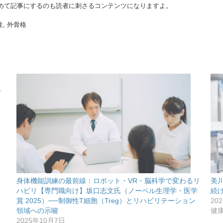
めて記事にするのも読者に刺さるコンテンツになりますよ。
性, 外骨格
呼
身体機能訓練の最前線：ロボット・VR・脳科学で変わるリ
美
ハビリ【専門職向け】坂口志文氏（ノーベル生理学・医学
続
賞 2025）──制御性T細胞（Treg）とリハビリテーション
20
領域への示唆
健
2025年10月7日