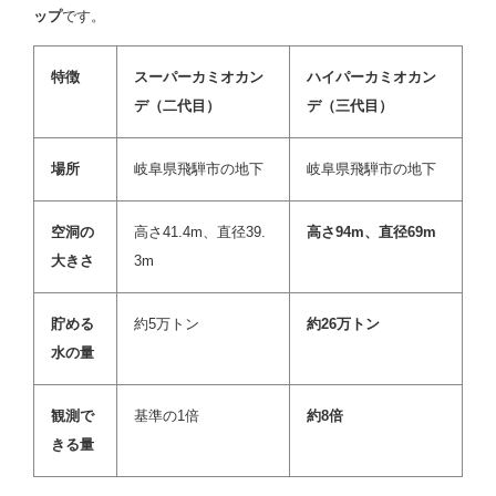
ップ
です。
特徴
スーパーカミオカン
ハイパーカミオカン
デ（二代目）
デ（三代目）
場所
岐阜県飛騨市の地下
岐阜県飛騨市の地下
空洞の
高さ41.4m、直径39.
高さ94m、直径69m
大きさ
3m
貯める
約5万トン
約26万トン
水の量
観測で
基準の1倍
約8倍
きる量