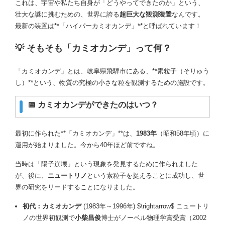
これは、宇宙や私たち自身が「どうやってできたのか」という、
壮大な謎に挑むための、世界に誇る
超巨大な観測装置
なんです。
最新の装置は**「ハイパーカミオカンデ」**と呼ばれています！
💡 そもそも「カミオカンデ」って何？
「カミオカンデ」とは、岐阜県飛騨市にある、**素粒子（そりゅう
し）**という、物質の究極の小さな粒を観測するための施設です。
📅 カミオカンデができたのはいつ？
最初に作られた**「カミオカンデ」**は、
1983年
（昭和58年頃）に
運用が始まりました。今から40年ほど前ですね。
当時は「陽子崩壊」という現象を発見するために作られました
が、後に、
ニュートリノ
という素粒子を捉えることに成功し、世
界の研究をリードすることになりました。
初代：カミオカンデ
(1983年～1996年)
$\rightarrow$
ニュートリ
ノの世界初観測で
小柴昌俊
博士がノーベル物理学賞受賞（2002