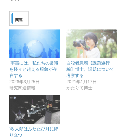
関連
宇宙には、私たちの常識
自殺者急増【課題遂行
を軽々と超える現象が存
編】博士。課題について
在する
考察する
2026年3月25日
2021年1月17日
研究関連情報
かたりて博士
🚀 人類はふたたび月に降
り立つ