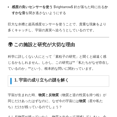
感度の良いセンサーを使う
$\rightarrow$
針が落ちた時に出る
か
すかな音
を聞き逃さないようにする
巨大な水槽と超高感度センサーを使うことで、貴重な現象をより
多くキャッチし、宇宙の真実へ迫ろうとしているのです。
🌍 この施設と研究が大切な理由
科学に詳しくない人にとって「素粒子の研究」と聞くと縁遠く感
じるかもしれません。しかし、この研究は**「私たちがなぜ存在し
ているのか」**という、根本的な問いに関わっています。
1. 宇宙の成り立ちの謎を解く
宇宙が生まれた時、
物質
と
反物質
（物質と逆の性質を持つ粒）が
同じだけあったはずなのに、なぜ今の宇宙には
物質
（星や私た
ち）だけが残っているのでしょう？
もし反物質が残っていたら、物質と出会って消滅してしまい、今