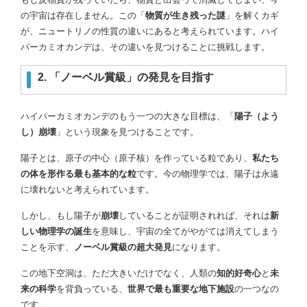
の宇宙は存在しません。この「
物質が生き残った謎
」を解くカギ
が、ニュートリノの性質の違いにあると考えられています。ハイ
パーカミオカンデは、その違いを見つけることに挑戦します。
2. 「ノーベル賞級」の発見を目指す
ハイパーカミオカンデのもう一つの大きな目標は、「
陽子（よう
し）崩壊
」という現象を見つけることです。
陽子とは、原子の中心（原子核）を作っている粒であり、
私たち
の体を形作る最も基本的な粒
です。今の物理学では、陽子は永遠
に壊れないと考えられています。
しかし、もし陽子が
崩壊
していることが証明されれば、それは
新
しい物理学の誕生
を意味し、宇宙の全てがやがては消えてしまう
ことを示す、
ノーベル賞級の超大発見
になります。
この地下空洞は、ただ大きいだけでなく、人類の
知的好奇心
と
未
来の科学
を背負っている、
世界で最も重要な地下施設
の一つなの
です。