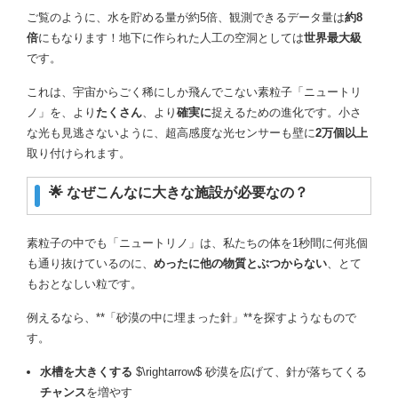
ご覧のように、水を貯める量が約5倍、観測できるデータ量は
約8
倍
にもなります！地下に作られた人工の空洞としては
世界最大級
です。
これは、宇宙からごく稀にしか飛んでこない素粒子「ニュートリ
ノ」を、より
たくさん
、より
確実に
捉えるための進化です。小さ
な光も見逃さないように、超高感度な光センサーも壁に
2万個以上
取り付けられます。
🌟 なぜこんなに大きな施設が必要なの？
素粒子の中でも「ニュートリノ」は、私たちの体を1秒間に何兆個
も通り抜けているのに、
めったに他の物質とぶつからない
、とて
もおとなしい粒です。
例えるなら、**「砂漠の中に埋まった針」**を探すようなもので
す。
水槽を大きくする
$\rightarrow$
砂漠を広げて、針が落ちてくる
チャンス
を増やす