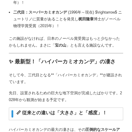
年）！
二代目：スーパーカミオカンデ
(1996年～現在)
$\rightarrow$
ニ
ュートリノに質量があることを発見し
梶田隆章
博士がノーベル
物理学賞受賞（2015年）！
この施設がなければ、日本のノーベル賞受賞はもっと少なかった
かもしれません。まさに「
宝の山
」とも言える施設なんです。
✨ 最新型！「ハイパーカミオカンデ」の凄さ
そして今、三代目となる**「ハイパーカミオカンデ」**が建設され
ています。
先日、設置されるための巨大な地下空洞が完成したばかりです。2
028年から観測が始まる予定です。
📏 従来との違いは「大きさ」と「感度」！
ハイパーカミオカンデの最大の凄さは、その
圧倒的なスケールア