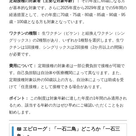
定期接種の対象者（主要な対象年齢）：
その年度に65歳になる方
が基本的な対象です。さらに2025年度から2029年度までの5年間の
経過措置として、その年度に70歳・75歳・80歳・85歳・90歳・95
歳・100歳となる方も対象となっています。
ワクチンの種類：
生ワクチン（ビケン）と組換えワクチン（シン
グリックス）の2種類があり、いずれか1種類を選択します。生ワ
クチンは1回接種、シングリックスは2回接種（2か月以上の間隔）
が必要です。
費用について：
定期接種の対象者は一部公費負担で接種が可能で
す。自己負担額は自治体や医療機関によって異なります。また、
定期接種対象以外の50歳以上の方も、自治体によっては助成を受
けて「任意接種」として接種できる場合があります。
ポイント：
この制度は対象年齢に達した年度の1年間のみ適用され
るため、該当する年齢の方はぜひ早めにご確認いただくことをお
勧めします。
📖 エピローグ：「一石二鳥」どころか「一石三