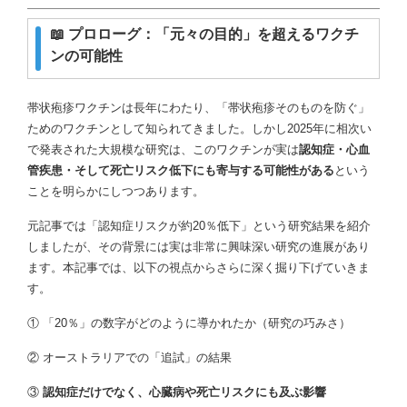
📖 プロローグ：「元々の目的」を超えるワクチ
ンの可能性
帯状疱疹ワクチンは長年にわたり、「帯状疱疹そのものを防ぐ」
ためのワクチンとして知られてきました。しかし2025年に相次い
で発表された大規模な研究は、このワクチンが実は
認知症・心血
管疾患・そして死亡リスク低下にも寄与する可能性がある
という
ことを明らかにしつつあります。
元記事では「認知症リスクが約20％低下」という研究結果を紹介
しましたが、その背景には実は非常に興味深い研究の進展があり
ます。本記事では、以下の視点からさらに深く掘り下げていきま
す。
① 「20％」の数字がどのように導かれたか（研究の巧みさ）
② オーストラリアでの「追試」の結果
③
認知症だけでなく、心臓病や死亡リスクにも及ぶ影響