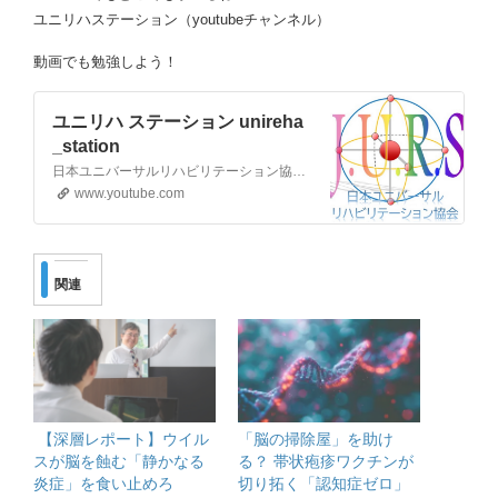
ユニリハステーション（youtubeチャンネル）
ージトップ https://universalreh
a.com/semina-sitei-yoyaku-2/o
動画でも勉強しよう！
nline/ メデュケーション主催者
一覧 https://www.…
ユニリハ ステーション unireha
_station
日本ユニバーサルリハビリテーション協会です。「ユニリハ」の愛称で親しまれています。 ユニリハは医学、心理学、精神学を研究しリハビリテーションへ繋げる全国の臨床研究団体です。 近年では、これまで培った知識、技術、知見を広く一般の皆さまと共有するために、YouTubeのフィールドへ降り立ちました。 みなさまの身体の悩み、心の悩み、コミュニケーションの問題など、様…
www.youtube.com
関連
【深層レポート】ウイル
「脳の掃除屋」を助け
スが脳を蝕む「静かなる
る？ 帯状疱疹ワクチンが
炎症」を食い止めろ
切り拓く「認知症ゼロ」