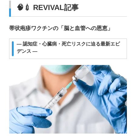
🧠💉 REVIVAL記事
帯状疱疹ワクチンの「脳と血管への恩恵」
― 認知症・心臓病・死亡リスクに迫る最新エビ
デンス ―