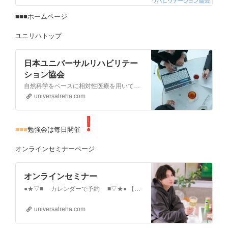
■■■ホームページ
ユニリハトップ
日本ユニバーサルリハビリテー
ション協会
自然科学をベースに相対性医療を用いて治療を行うリハビリテーション研究団体です。臨床で出会う疾患や課題、アプローチを相対性医療の視点から掘り下げ研究を深めていく臨床研究室Clinical laboratoryです。…
universalreha.com
■■■
勉強会は毎日開催
オンラインセミナーページ
オンラインセミナー
●★▽■ カレンダーで予約 ■▽★● 【ご予約方法】①お好きな日にちを選択する②セミナー名を確認しセミナー…
universalreha.com