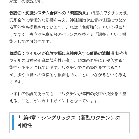
が第一の仮説です。
仮説②：免疫システム全体への「調整効果」
特定のワクチンが免
疫系全体に積極的な影響を与え、神経細胞や血管の保護につなが
る可能性も提唱されています。これは「免疫強化」という視点だ
けでなく、炎症や免疫応答のバランスを整える「調整」という機
能としての可能性です。
仮説③：ウイルスが血管や脳に直接侵入する経路の遮断
帯状疱疹
ウイルスは神経組織に親和性が高く、頭部の血管にも侵入する可
能性があるとされています。ワクチンでこの経路を封じること
が、脳や血管への直接的な損傷を防ぐことにつながるという考え
方です。
いずれの仮説であっても、「ワクチンが体内の炎症や免疫を「整
える」こと」が共通するポイントとなっています。
💊 第6章：シングリックス（新型ワクチン）の
可能性