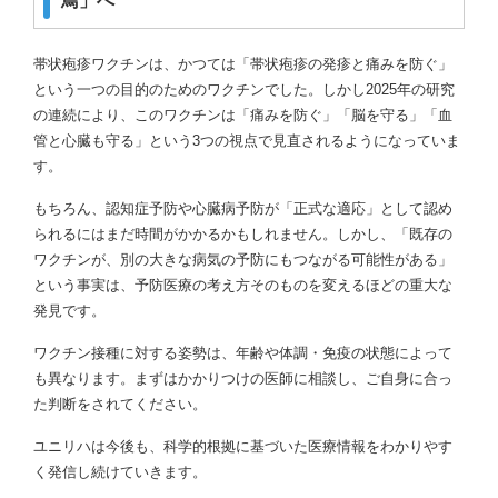
鳥」へ
帯状疱疹ワクチンは、かつては「帯状疱疹の発疹と痛みを防ぐ」
という一つの目的のためのワクチンでした。しかし2025年の研究
の連続により、このワクチンは「痛みを防ぐ」「脳を守る」「血
管と心臓も守る」という3つの視点で見直されるようになっていま
す。
もちろん、認知症予防や心臓病予防が「正式な適応」として認め
られるにはまだ時間がかかるかもしれません。しかし、「既存の
ワクチンが、別の大きな病気の予防にもつながる可能性がある」
という事実は、予防医療の考え方そのものを変えるほどの重大な
発見です。
ワクチン接種に対する姿勢は、年齢や体調・免疫の状態によって
も異なります。まずはかかりつけの医師に相談し、ご自身に合っ
た判断をされてください。
ユニリハは今後も、科学的根拠に基づいた医療情報をわかりやす
く発信し続けていきます。