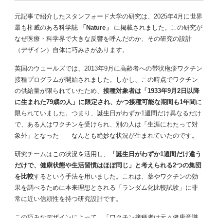
元記事で紹介したスタンフォード大学の研究は、2025年4月に世界
最も権威のある科学誌
「Nature」
に掲載されました。この研究が
なぜ医療・科学界で大きな反響を呼んだのか、その研究の設計
（デザイン）自体に巧みさがあります。
英国のウェールズでは、2013年9月に高齢者への帯状疱疹ワクチン
接種プログラムが開始されました。しかし、この時点でワクチン
の供給量が限られていたため、
接種対象者は「1933年9月2日以降
に生まれた79歳の人」に限定され、かつ接種可能な期間も1年間
に
限られていました。つまり、誕生日がわずか1週間だけ異なるだけ
で、ある人はワクチンを受けられ、別の人は「生涯にわたって対
象外」となった——なんとも絶妙な状況が生まれていたのです。
研究チームはこの状況を活用し、
「誕生日がわずか1週間だけ違う
だけで、健康状態や生活習慣はほぼ同じ」と考えられる2つの集団
を比較
するという手法を用いました。これは、薬やワクチンの効
果を調べるために本来理想とされる「ランダム化比較試験」に非
常に近い信頼性を持つ研究設計です。
この巧みなデザインによって、「ワクチン接種者は元々健康意識