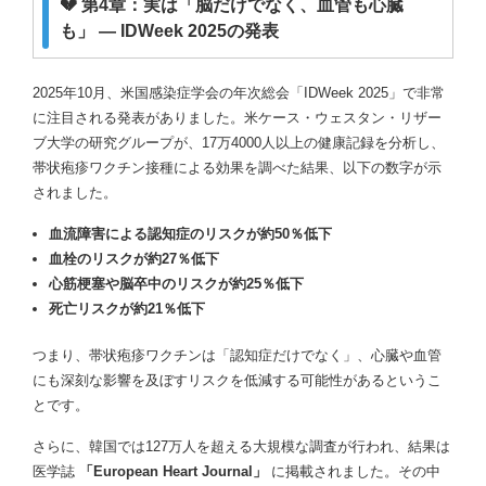
💔 第4章：実は「脳だけでなく、血管も心臓
も」 ― IDWeek 2025の発表
2025年10月、米国感染症学会の年次総会「IDWeek 2025」で非常
に注目される発表がありました。米ケース・ウェスタン・リザー
ブ大学の研究グループが、17万4000人以上の健康記録を分析し、
帯状疱疹ワクチン接種による効果を調べた結果、以下の数字が示
されました。
血流障害による認知症のリスクが約50％低下
血栓のリスクが約27％低下
心筋梗塞や脳卒中のリスクが約25％低下
死亡リスクが約21％低下
つまり、帯状疱疹ワクチンは「認知症だけでなく」、心臓や血管
にも深刻な影響を及ぼすリスクを低減する可能性があるというこ
とです。
さらに、韓国では127万人を超える大規模な調査が行われ、結果は
医学誌
「European Heart Journal」
に掲載されました。その中