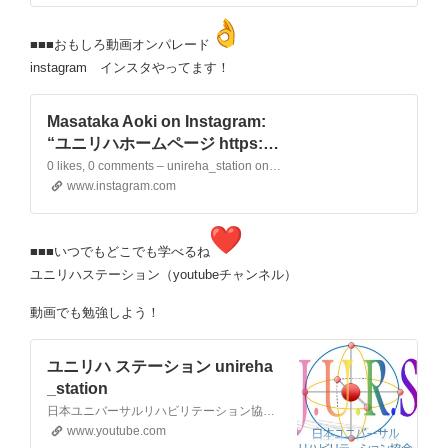
■■■おもしろ動画オンパレード
instagram インスタやってます！
Masataka Aoki on Instagram:
“ユニリハホームページ https://u
niversalreha.com/ ユニリハス
0 likes, 0 comments – unireha_station on June 17, 2025: “ユニリハホームページ https://universalreha.com/ ユニリハステーション（youtubeチャンネル） https://www.youtube.com/channel/UCsYWtfFhjanSVAwSkJvtcNQ オ…
テーション（youtubeチャンネ
www.instagram.com
ル） https://www.youtube.com/
channel/UCsYWtfFhjanSVAwS
■■■いつでもどこでも学べるね
kJvtcNQ オンラインセミナーペ
ユニリハステーション（youtubeチャンネル）
ージトップ https://universalreh
a.com/semina-sitei-yoyaku-2/o
動画でも勉強しよう！
nline/ メデュケーション主催者
一覧 https://www.…
ユニリハ ステーション unireha
_station
日本ユニバーサルリハビリテーション協会です。「ユニリハ」の愛称で親しまれています。 ユニリハは医学、心理学、精神学を研究しリハビリテーションへ繋げる全国の臨床研究団体です。 近年では、これまで培った知識、技術、知見を広く一般の皆さまと共有するために、YouTubeのフィールドへ降り立ちました。 みなさまの身体の悩み、心の悩み、コミュニケーションの問題など、様…
www.youtube.com