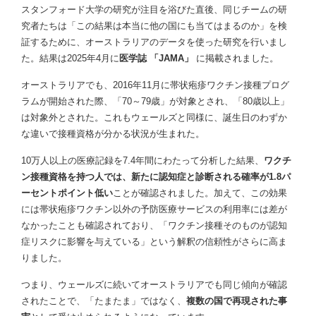
スタンフォード大学の研究が注目を浴びた直後、同じチームの研
究者たちは「この結果は本当に他の国にも当てはまるのか」を検
証するために、オーストラリアのデータを使った研究を行いまし
た。結果は2025年4月に
医学誌 「JAMA」
に掲載されました。
オーストラリアでも、2016年11月に帯状疱疹ワクチン接種プログ
ラムが開始された際、「70～79歳」が対象とされ、「80歳以上」
は対象外とされた。これもウェールズと同様に、誕生日のわずか
な違いで接種資格が分かる状況が生まれた。
10万人以上の医療記録を7.4年間にわたって分析した結果、
ワクチ
ン接種資格を持つ人では、新たに認知症と診断される確率が1.8パ
ーセントポイント低い
ことが確認されました。加えて、この効果
には帯状疱疹ワクチン以外の予防医療サービスの利用率には差が
なかったことも確認されており、「ワクチン接種そのものが認知
症リスクに影響を与えている」という解釈の信頼性がさらに高ま
りました。
つまり、ウェールズに続いてオーストラリアでも同じ傾向が確認
されたことで、「たまたま」ではなく、
複数の国で再現された事