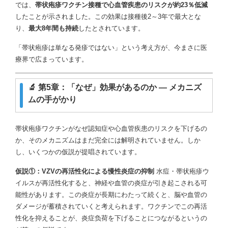
では、
帯状疱疹ワクチン接種で心血管疾患のリスクが約23％低減
したことが示されました。この効果は接種後2～3年で最大とな
り、
最大8年間も持続
したとされています。
「帯状疱疹は単なる発疹ではない」という考え方が、今まさに医
療界で広まっています。
🔬 第5章：「なぜ」効果があるのか ― メカニズ
ムの手がかり
帯状疱疹ワクチンがなぜ認知症や心血管疾患のリスクを下げるの
か、そのメカニズムはまだ完全には解明されていません。しか
し、いくつかの仮説が提唱されています。
仮説①：VZVの再活性化による慢性炎症の抑制
水痘・帯状疱疹ウ
イルスが再活性化すると、神経や血管の炎症が引き起こされる可
能性があります。この炎症が長期にわたって続くと、脳や血管の
ダメージが蓄積されていくと考えられます。ワクチンでこの再活
性化を抑えることが、炎症负荷を下げることにつながるというの