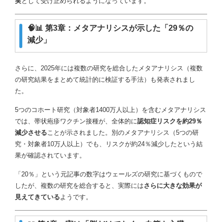
実
として受け止められるようになっています。
🧠📊 第3章：メタアナリシスが示した「29％の
減少」
さらに、2025年には複数の研究を総合したメタアナリシス（複数
の研究結果をまとめて統計的に検証する手法）も発表されまし
た。
5つのコホート研究（対象者1400万人以上）を含むメタアナリシス
では、帯状疱疹ワクチン接種が、全体的に
認知症リスクを約29％
減少させる
ことが示されました。別のメタアナリシス（5つの研
究・対象者10万人以上）でも、リスクが約24％減少したという結
果が確認されています。
「20％」という元記事の数字はウェールズの研究に基づくもので
したが、複数の研究を総合すると、実際には
さらに大きな効果が
見えてきている
ようです。