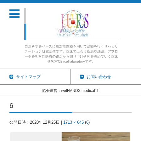
自然科学をベースに相対性医療を用いて治療を行うリハビリ
テーション研究団体です。臨床で出会う疾患や課題、アプロ
ーチを相対性医療の視点から掘り下げ研究を深めていく臨床
研究室Clinical laboratoryです。
サイトマップ
お問い合わせ
協会運営：welHANDS medical社
コンテンツに移動
6
公開日時：
2020年12月25日
|
1713 × 645
(
6
)