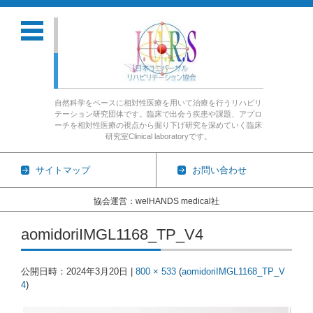
自然科学をベースに相対性医療を用いて治療を行うリハビリ
テーション研究団体です。臨床で出会う疾患や課題、アプロ
ーチを相対性医療の視点から掘り下げ研究を深めていく臨床
研究室Clinical laboratoryです。
サイトマップ
お問い合わせ
協会運営：welHANDS medical社
コンテンツに移動
aomidoriIMGL1168_TP_V4
公開日時：
2024年3月20日
|
800 × 533
(
aomidoriIMGL1168_TP_V
4
)