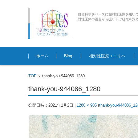
自然科学をベースに相対性医療を用い
対性医療の視点から掘り下げ研究を深めていく臨床
コンテンツに移動
ホーム
Blog
相対性医療ユニリハ
TOP
thank-you-944086_1280
>
thank-you-944086_1280
公開日時：
2021年1月2日
|
1280 × 905
(
thank-you-944086_12