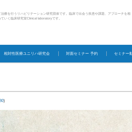
て治療を行うリハビリテーション研究団体です。臨床で出会う疾患や課題、アプローチを相
研究室Clinical laboratoryです。
相対性医療ユニリハ研究会
対面セミナー 予約
セミナー
80
)