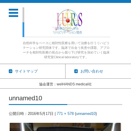
自然科学をベースに相対性医療を用いて治療を行うリハビリ
テーション研究団体です。臨床で出会う疾患や課題、アプロ
ーチを相対性医療の視点から掘り下げ研究を深めていく臨床
研究室Clinical laboratoryです。
サイトマップ
お問い合わせ
協会運営：welHANDS medical社
コンテンツに移動
unnamed10
公開日時：
2016年5月17日
|
771 × 578
(
unnamed10
)