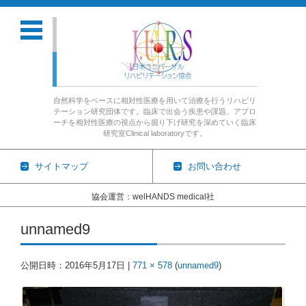
自然科学をベースに相対性医療を用いて治療を行うリハビリ
テーション研究団体です。臨床で出会う疾患や課題、アプロ
ーチを相対性医療の視点から掘り下げ研究を深めていく臨床
研究室Clinical laboratoryです。
サイトマップ
お問い合わせ
協会運営：welHANDS medical社
コンテンツに移動
unnamed9
公開日時：
2016年5月17日
|
771 × 578
(
unnamed9
)