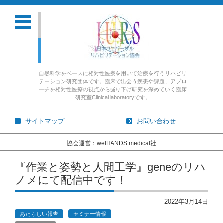
自然科学をベースに相対性医療を用いて治療を行うリハビリ
テーション研究団体です。臨床で出会う疾患や課題、アプロ
ーチを相対性医療の視点から掘り下げ研究を深めていく臨床
研究室Clinical laboratoryです。
サイトマップ
お問い合わせ
協会運営：welHANDS medical社
コンテンツに移動
『作業と姿勢と人間工学』geneのリハ
ノメにて配信中です！
2022年3月14日
あたらしい報告
セミナー情報