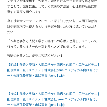
ンテリアや作業椅子、作業台に隠されたルーツや原理を解き明か
すことで、臨床に生かしていく技術や方法論、心理精神活動に影
響する事実を紹介します。
座る技術やシーティングについて深く知りたい方、人間工学は施
設や病院内でも使えるという事実を知りたい方に聴いていただき
たい！
「作業と姿勢と人間工学から臨床への応用」と題し、ユニリハで
行っているセミナーの一部をリハノメで配信しています。
興味のある方は、是非ご視聴ください！
【前編】作業と姿勢と人
間工学から臨床への応用～工学エビデ…
|
配信動画一覧 | リハノメ | [株式会社gene]コメディカル向けセミナ
ーと介護保険事業・出版事業 (gene-llc.jp)
【後編】作業と姿勢と人間工学から臨床への応用～工学エビデ… |
配信動画一覧 | リハノメ | [株式会社gene]コメディカル向けセミナ
ーと介護保険事業・出版事業 (gene-llc.jp)