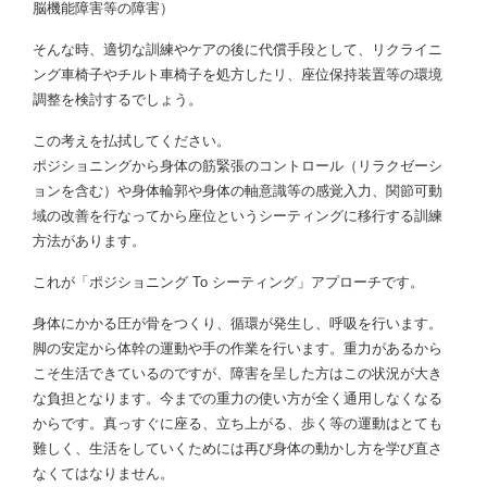
脳機能障害等の障害）
そんな時、適切な訓練やケアの後に代償手段として、リクライニ
ング車椅子やチルト車椅子を処方したリ、座位保持装置等の環境
調整を検討するでしょう。
この考えを払拭してください。
ポジショニングから身体の筋緊張のコントロール（リラクゼーシ
ョンを含む）や身体輪郭や身体の軸意識等の感覚入力、関節可動
域の改善を行なってから座位というシーティングに移行する訓練
方法があります。
これが「ポジショニング To シーティング」アプローチです。
身体にかかる圧が骨をつくり、循環が発生し、呼吸を行います。
脚の安定から体幹の運動や手の作業を行います。重力があるから
こそ生活できているのですが、障害を呈した方はこの状況が大き
な負担となります。今までの重力の使い方が全く通用しなくなる
からです。真っすぐに座る、立ち上がる、歩く等の運動はとても
難しく、生活をしていくためには再び身体の動かし方を学び直さ
なくてはなりません。