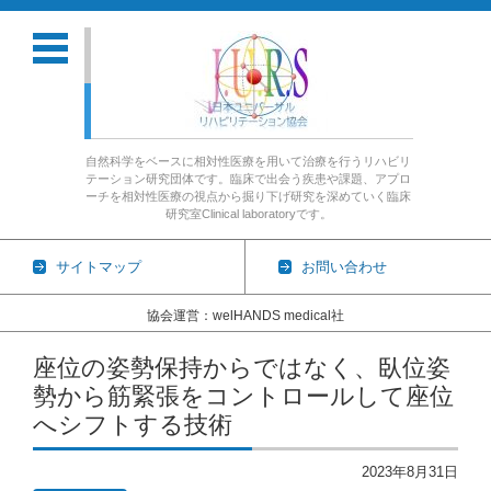
自然科学をベースに相対性医療を用いて治療を行うリハビリ
テーション研究団体です。臨床で出会う疾患や課題、アプロ
ーチを相対性医療の視点から掘り下げ研究を深めていく臨床
研究室Clinical laboratoryです。
サイトマップ
お問い合わせ
協会運営：welHANDS medical社
コンテンツに移動
座位の姿勢保持からではなく、臥位姿
勢から筋緊張をコントロールして座位
へシフトする技術
2023年8月31日